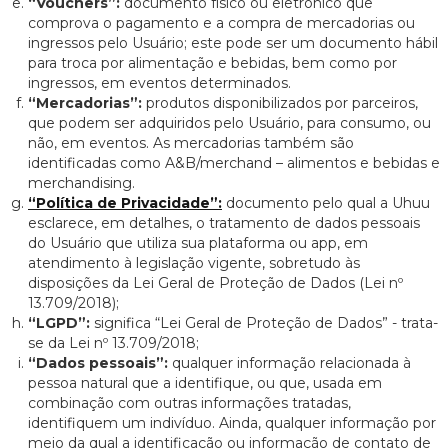
“Vouchers”:
documento físico ou eletrônico que
comprova o pagamento e a compra de mercadorias ou
ingressos pelo Usuário; este pode ser um documento hábil
para troca por alimentação e bebidas, bem como por
ingressos, em eventos determinados.
“Mercadorias”:
produtos disponibilizados por parceiros,
que podem ser adquiridos pelo Usuário, para consumo, ou
não, em eventos. As mercadorias também são
identificadas como A&B/merchand – alimentos e bebidas e
merchandising.
“Política de Privacidade”:
documento pelo qual a Uhuu
esclarece, em detalhes, o tratamento de dados pessoais
do Usuário que utiliza sua plataforma ou app, em
atendimento à legislação vigente, sobretudo às
disposições da Lei Geral de Proteção de Dados (Lei nº
13.709/2018);
“LGPD”:
significa “Lei Geral de Proteção de Dados” - trata-
se da Lei nº 13.709/2018;
“Dados pessoais”:
qualquer informação relacionada à
pessoa natural que a identifique, ou que, usada em
combinação com outras informações tratadas,
identifiquem um indivíduo. Ainda, qualquer informação por
meio da qual a identificação ou informação de contato de