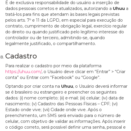
É de exclusiva responsabilidade do usuário a inserção de
dados pessoais corretos e atualizados, autorizando a
Uhuu
a
tratá-los para fins que atendam às bases legais previstas
pelos arts. 7º e 11 da LGPD, em especial para execução do
contrato, cumprimento de obrigação legal, exercício regular
do direito ou quando justificado pelo legítimo interesse do
controlador ou de terceiro, admitindo-se, quando
legalmente justificado, o compartilhamento.
Cadastro
Para realizar o cadastro por meio da plataforma
https://uhuu.com/
, o Usuário deve clicar em “Entrar” > “Criar
conta” ou Entrar com “Facebook” ou “Google”.
Optando por criar conta na
Uhuu
, o Usuário deverá informar
se é brasileiro ou estrangeiro e preencher os seguintes
dados: (i) nome completo; (ii) e-mail; (iii) celular; (iv) data de
nascimento; (v) Cadastro das Pessoas Físicas – CPF; (vi)
Estado onde vive; (vii) Cidade onde vive. Após o
preenchimento, um SMS será enviado para o número de
celular, com objetivo de validar as informações. Após inserir
o código correto, será possível definir uma senha, pessoal e